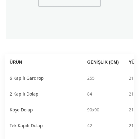
ÜRÜN
GENIŞLIK (CM)
YÜK
6 Kapılı Gardrop
255
214
2 Kapılı Dolap
84
214
Köşe Dolap
90x90
214
Tek Kapılı Dolap
42
214