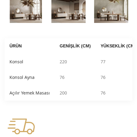
ÜRÜN
GENIŞLIK (CM)
YÜKSEKLIK (CM)
Konsol
220
77
Konsol Ayna
76
76
Açılır Yemek Masası
200
76