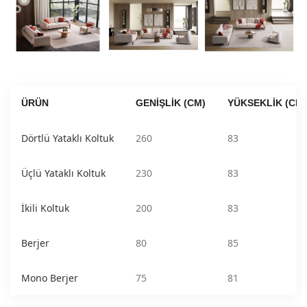
ÜRÜN
GENIŞLIK (CM)
YÜKSEKLIK (CM)
Dörtlü Yataklı Koltuk
260
83
Üçlü Yataklı Koltuk
230
83
İkili Koltuk
200
83
Berjer
80
85
Mono Berjer
75
81